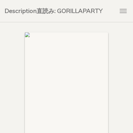
Description直読み: GORILLAPARTY
Togg
navi