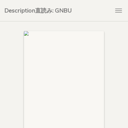
Description直読み: GNBU
Togg
navi