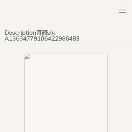
Togg
navi
Description直読み:
A13634779106422986483