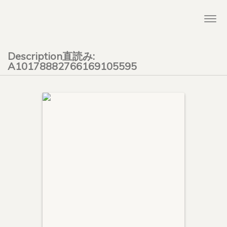
Togg
navi
Description直読み:
A10178882766169105595