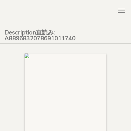
Togg
navi
Description直読み:
A8896832078691011740