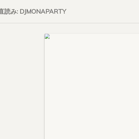
on直読み: DJMONAPARTY