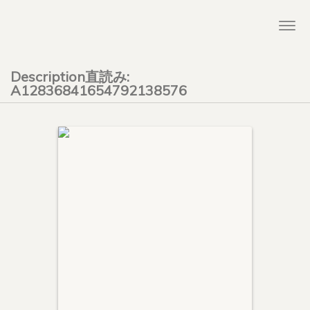
Togg
navi
Description直読み:
A12836841654792138576