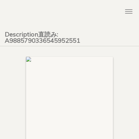
Togg
navi
Description直読み:
A9885790336545952551