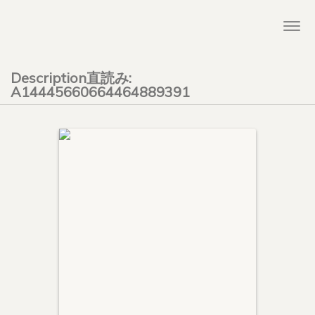
Togg
navi
Description直読み:
A14445660664464889391