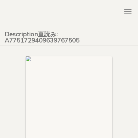
Togg
navi
Description直読み:
A7751729409639767505