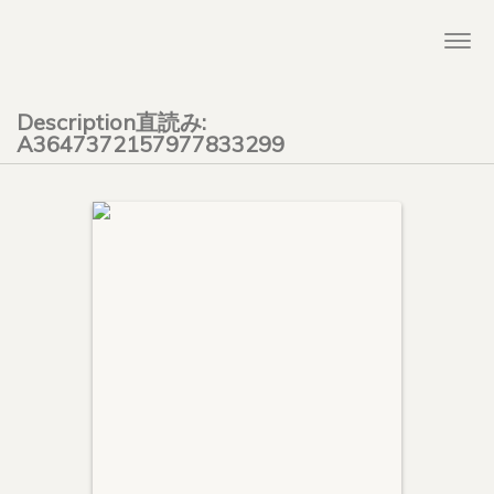
Togg
navi
Description直読み:
A3647372157977833299