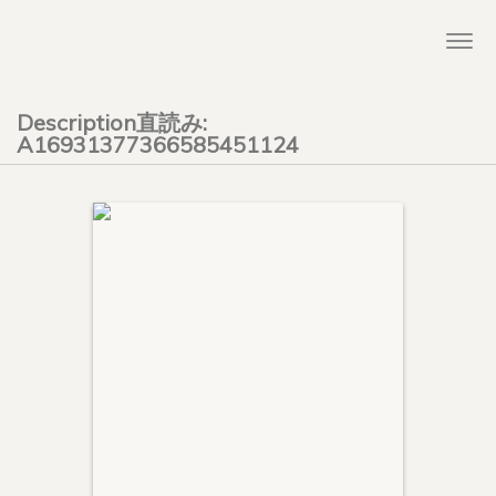
Togg
navi
Description直読み:
A16931377366585451124