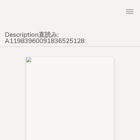
Togg
navi
Description直読み:
A11983960091836525128