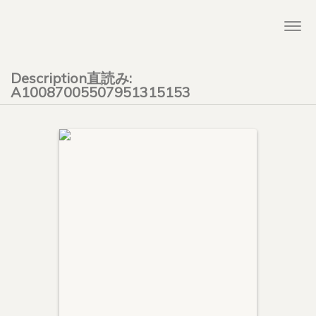
Togg
navi
Description直読み:
A10087005507951315153