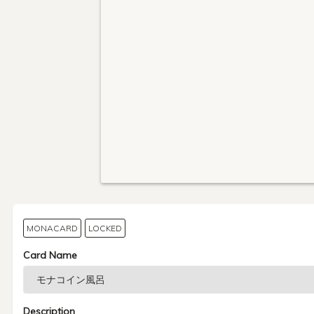
MONACARD
LOCKED
Card Name
Description