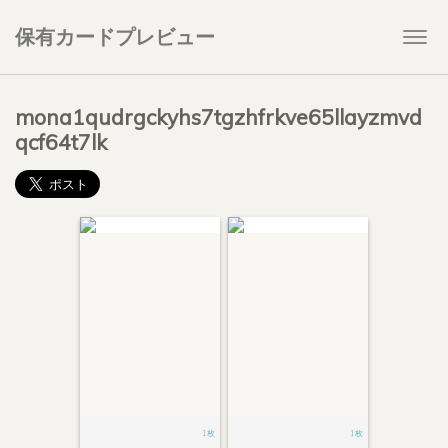
保有カードプレビュー
Togg
navi
mona1qudrgckyhs7tgzhfrkve65llayzmvd
qcf64t7lk
1枚
1枚