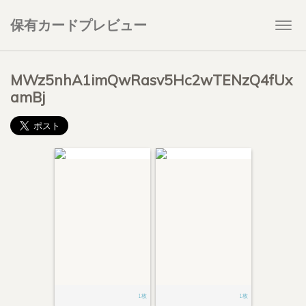
保有カードプレビュー
Togg
navi
MWz5nhA1imQwRasv5Hc2wTENzQ4fUx
amBj
1枚
1枚