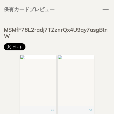
保有カードプレビュー
Togg
navi
MSMfF76L2radj7TZznrQx4U9qy7asgBtn
W
0枚
0枚