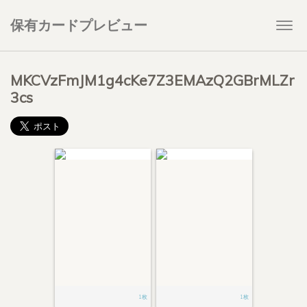
保有カードプレビュー
Togg
navi
MKCVzFmJM1g4cKe7Z3EMAzQ2GBrMLZr
3cs
1枚
1枚