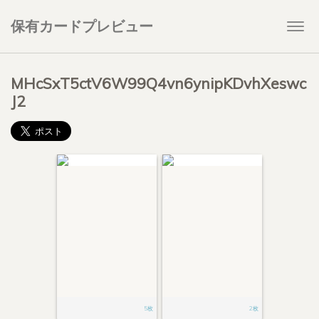
保有カードプレビュー
Togg
navi
MHcSxT5ctV6W99Q4vn6ynipKDvhXeswc
J2
5枚
2枚