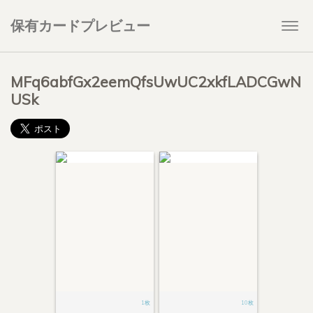
保有カードプレビュー
Togg
navi
MFq6abfGx2eemQfsUwUC2xkfLADCGwN
USk
1枚
10枚