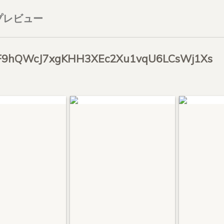
プレビュー
MF9hQWcJ7xgKHH3XEc2Xu1vqU6LCsWj1Xs