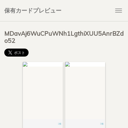
保有カードプレビュー
Togg
navi
MDavAj6WuCPuWNh1LgthiXUU5AnrBZd
o52
1枚
3枚