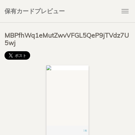
保有カードプレビュー
Togg
navi
MBPfhWq1eMutZwvVFGL5QeP9jTVdz7U
5wj
1枚