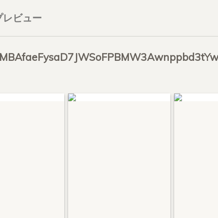
プレビュー
: MBAfaeFysaD7JWSoFPBMW3Awnppbd3tY