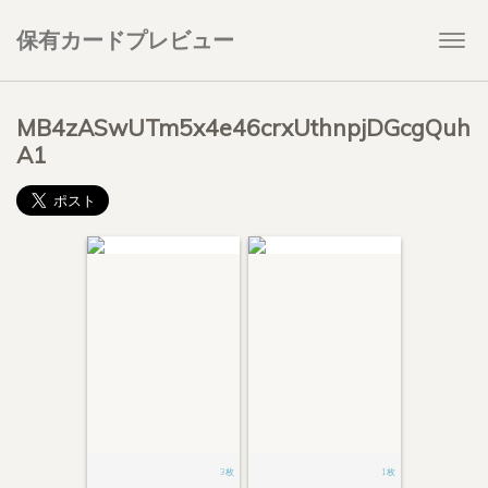
保有カードプレビュー
Togg
navi
MB4zASwUTm5x4e46crxUthnpjDGcgQuh
A1
3枚
1枚