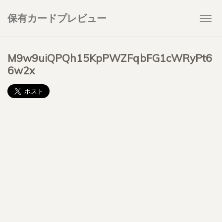
保有カードプレビュー
Togg
navi
M9w9uiQPQh15KpPWZFqbFG1cWRyPt6
6w2x