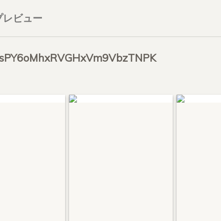
プレビュー
sPY6oMhxRVGHxVm9VbzTNPK