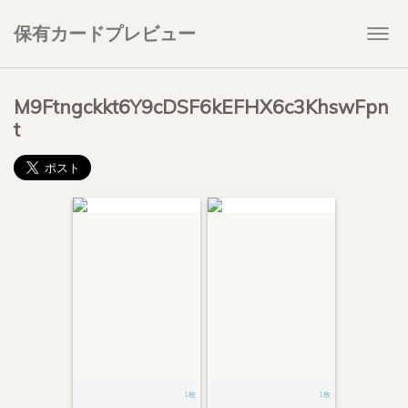
保有カードプレビュー
Togg
navi
M9Ftngckkt6Y9cDSF6kEFHX6c3KhswFpn
t
1枚
1枚