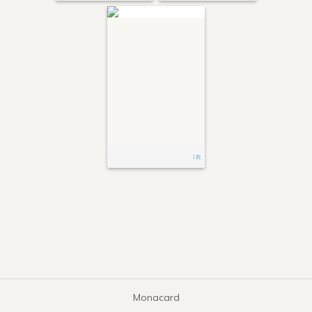
1枚
Monacard