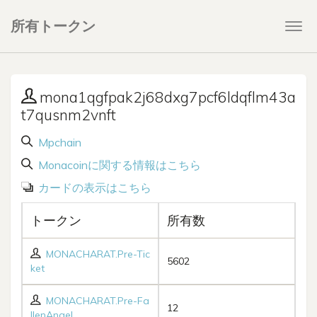
所有トークン
Togg
navi
mona1qgfpak2j68dxg7pcf6ldqflm43a
t7qusnm2vnft
Mpchain
Monacoinに関する情報はこちら
カードの表示はこちら
トークン
所有数
MONACHARAT.Pre-Tic
5602
ket
MONACHARAT.Pre-Fa
12
llenAngel