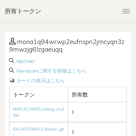
所有トークン
Togg
navi
mona1q94wrwp2eufnspn2jmcyqn3z
9mwzjg6lzgaeuqq
Mpchain
Monacoinに関する情報はこちら
カードの表示はこちら
トークン
所有数
MAPLECARDS.sitting_muf
1
fler
BACKOFMAPLE.blazer_gir
1
l