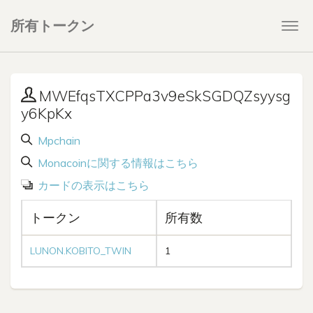
所有トークン
Togg
navi
MWEfqsTXCPPa3v9eSkSGDQZsyysg
y6KpKx
Mpchain
Monacoinに関する情報はこちら
カードの表示はこちら
トークン
所有数
LUNON.KOBITO_TWIN
1