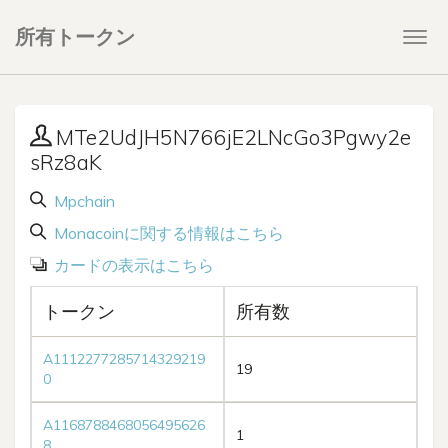
所有トークン
Togg
navi
MTe2UdJH5N766jE2LNcGo3Pgwy2e
sRz8aK
Mpchain
Monacoinに関する情報はこちら
カードの表示はこちら
トークン
所有数
A1112277285714329219
19
0
A1168788468056495626
1
8