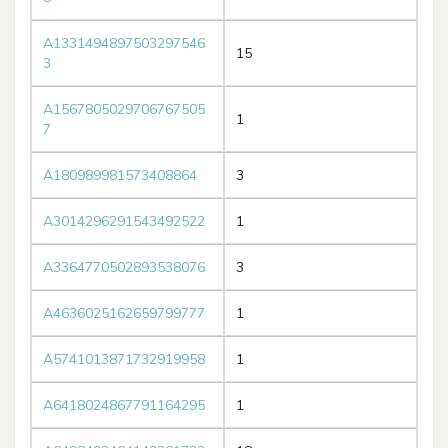
A1331494897503297546
15
3
A1567805029706767505
1
7
A180989981573408864
3
A3014296291543492522
1
A3364770502893538076
3
A4636025162659799777
1
A5741013871732919958
1
A6418024867791164295
1