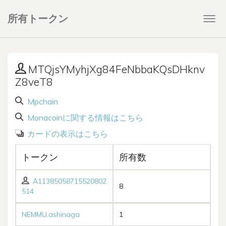
所有トークン
Togg
navi
MTQjsYMyhjXg84FeNbbaKQsDHknv
Z8veT8
Mpchain
Monacoinに関する情報はこちら
カードの表示はこちら
トークン
所有数
A11385058715520802
8
514
NEMMU.ashinaga
1