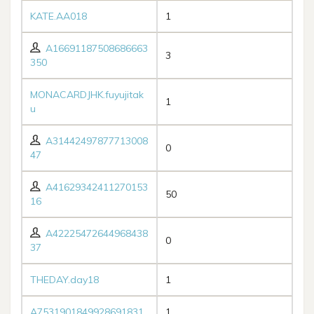
KATE.AA018
1
A16691187508686663
3
350
MONACARDJHK.fuyujitak
1
u
A31442497877713008
0
47
A41629342411270153
50
16
A42225472644968438
0
37
THEDAY.day18
1
A7531901849928691831
1