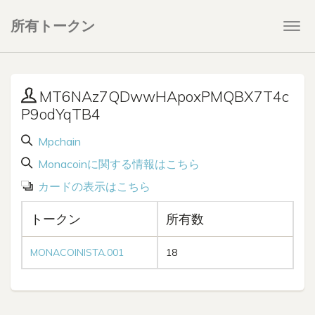
所有トークン
Togg
navi
MT6NAz7QDwwHApoxPMQBX7T4c
P9odYqTB4
Mpchain
Monacoinに関する情報はこちら
カードの表示はこちら
トークン
所有数
MONACOINISTA.001
18