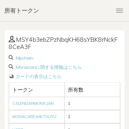
所有トークン
Togg
navi
MSY4b3ebZPzNbqKH68sYBK8rNckF
8CeA3F
Mpchain
Monacoinに関する情報はこちら
カードの表示はこちら
トークン
所有数
CALENDARMONA.JAN
1
MONACARDJHK.TSUYU
1