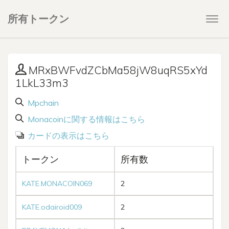
所有トークン
Togg
navi
MRxBWFvdZCbMa58jW8uqRS5xYd
1LkL33m3
Mpchain
Monacoinに関する情報はこちら
カードの表示はこちら
トークン
所有数
KATE.MONACOIN069
2
KATE.odairoid009
2