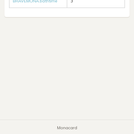
BRAVEMONA.bathtime
3
Monacard