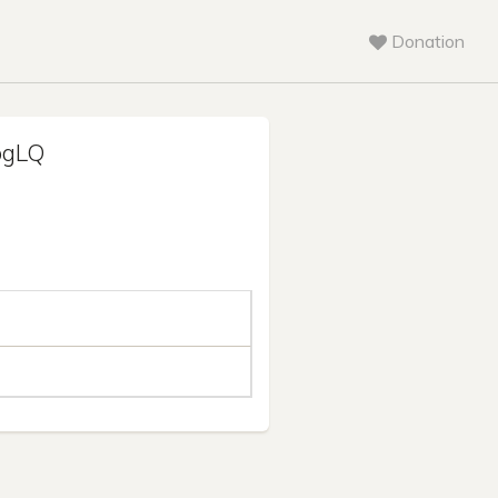
Donation
pgLQ