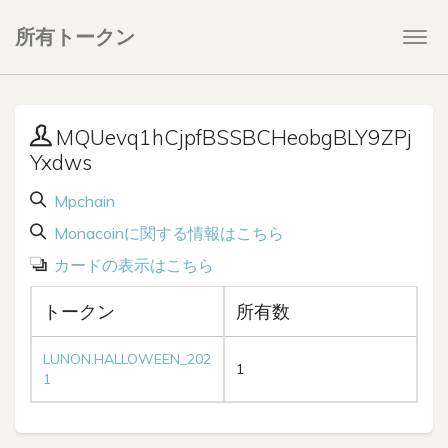
所有トークン
Togg
navi
MQUevq1hCjpfBSSBCHeobgBLY9ZPj
Yxdws
Mpchain
Monacoinに関する情報はこちら
カードの表示はこちら
トークン
所有数
LUNON.HALLOWEEN_202
1
1