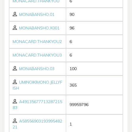
MONACARD.THANKYOU
6
MONABANSHO.01
90
MONABANSHO.X001
96
MONACARD.THANKYOU2
6
MONACARD.THANKYOU3
6
MONABANSHO.03
100
UMINOIKIMONO.JELLYF
365
ISH
A49135677713287215
99959796
83
A58556903193995482
1
21