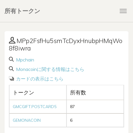
所有トークン
Togg
navi
MPp2FsfHu5smTcDyxHnubpHMqWo
8f8iwra
Mpchain
Monacoinに関する情報はこちら
カードの表示はこちら
トークン
所有数
GMCGIFT.POSTCARD5
87
GEMONACOIN
6