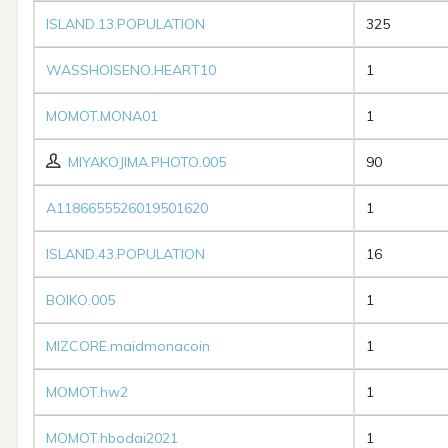
ISLAND.13.POPULATION
325
WASSHOISENO.HEART10
1
MOMOT.MONA01
1
MIYAKOJIMA.PHOTO.005
90
A1186655526019501620
1
ISLAND.43.POPULATION
16
BOIKO.005
1
MIZCORE.maidmonacoin
1
MOMOT.hw2
1
MOMOT.hbodai2021
1