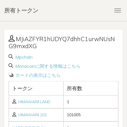
所有トークン
Togg
navi
MJiAZFYR1hUDYQ7dhhC1urwNUsN
G9mxdXG
Mpchain
Monacoinに関する情報はこちら
カードの表示はこちら
トークン
所有数
HIMAWARII.LAND
1
HIMAWARII.202
101005