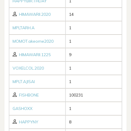
HAPPYBIR.THDAY
1
HIMAWARII.2020
14
MPLTARH.A
1
MOMOT.akeome2020
1
HIMAWARII.1225
9
VOXELCOL.2020
1
MPLT.AJISAI
1
FISHBONE
100231
GASHOXX
1
HAPPYNY
8