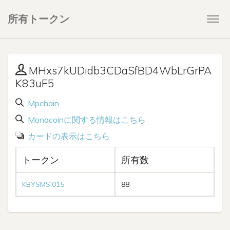
所有トークン
Togg
navi
MHxs7kUDidb3CDaSfBD4WbLrGrPA
K83uF5
Mpchain
Monacoinに関する情報はこちら
カードの表示はこちら
トークン
所有数
KBYSMS.015
88