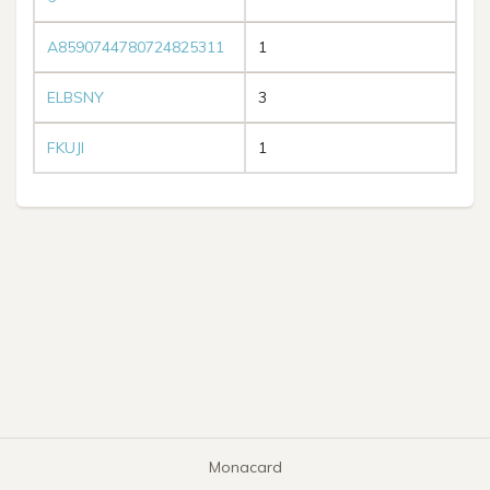
A8590744780724825311
1
ELBSNY
3
FKUJI
1
Monacard