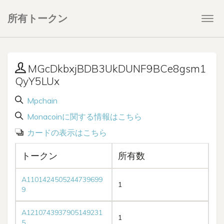
所有トークン
Togg
navi
MGcDkbxjBDB3UkDUNF9BCe8gsm1
QyY5LUx
Mpchain
Monacoinに関する情報はこちら
カードの表示はこちら
トークン
所有数
A1101424505244739699
1
9
A1210743937905149231
1
5