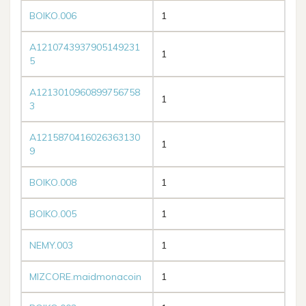
BOIKO.006
1
A1210743937905149231
1
5
A1213010960899756758
1
3
A1215870416026363130
1
9
BOIKO.008
1
BOIKO.005
1
NEMY.003
1
MIZCORE.maidmonacoin
1