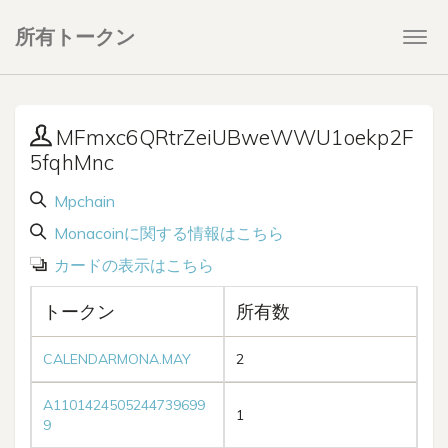
所有トークン
Togg
navi
MFmxc6QRtrZeiUBweWWU1oekp2F
5fqhMnc
Mpchain
Monacoinに関する情報はこちら
カードの表示はこちら
トークン
所有数
CALENDARMONA.MAY
2
A1101424505244739699
1
9