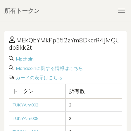
所有トークン
Togg
navi
MEkQbYMkPp352zYm8DkcrR4JMQU
db8kk2t
Mpchain
Monacoinに関する情報はこちら
カードの表示はこちら
トークン
所有数
TUKIYA.m002
2
TUKIYA.m008
2