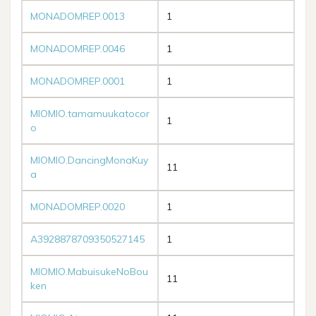
MONADOMREP.0013
1
MONADOMREP.0046
1
MONADOMREP.0001
1
MIOMIO.tamamuukatocor
1
o
MIOMIO.DancingMonaKuy
11
a
MONADOMREP.0020
1
A3928878709350527145
1
MIOMIO.MabuisukeNoBou
11
ken