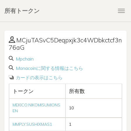
所有トークン
Togg
navi
MCjuTASvC5Deqpxjk3c4WDbkctcf3n
76aG
Mpchain
Monacoinに関する情報はこちら
カードの表示はこちら
トークン
所有数
MEKICO.NIKOMISUMIONS
10
EN
MMPLY.SUSHIXMAS1
1