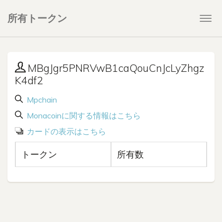
所有トークン
Togg
navi
MBgJgr5PNRVwB1caQouCnJcLyZhgz
K4df2
Mpchain
Monacoinに関する情報はこちら
カードの表示はこちら
トークン
所有数