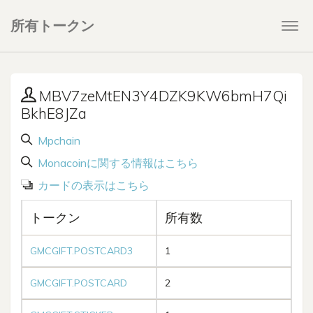
所有トークン
Togg
navi
MBV7zeMtEN3Y4DZK9KW6bmH7Qi
BkhE8JZa
Mpchain
Monacoinに関する情報はこちら
カードの表示はこちら
トークン
所有数
GMCGIFT.POSTCARD3
1
GMCGIFT.POSTCARD
2