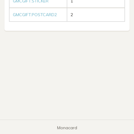
GMCGIFT.STICKER
1
GMCGIFT.POSTCARD2
2
Monacard